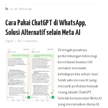
ai
,
d4
,
teknologi
Cara Pakai ChatGPT di WhatsApp,
Solusi Alternatif selain Meta AI
teguh
/
No comments
Di tengah pesatnya
perkembangan teknologi,
kecerdasan buatan (AI)
semakin merasuki
kehidupan kita sehari-hari.
Salah satu inovasi AI yang
menarik perhatian banyak
orang adalah ChatGPT.
Setelah kemunculan Meta AI
yang meramaikan dunia AI,