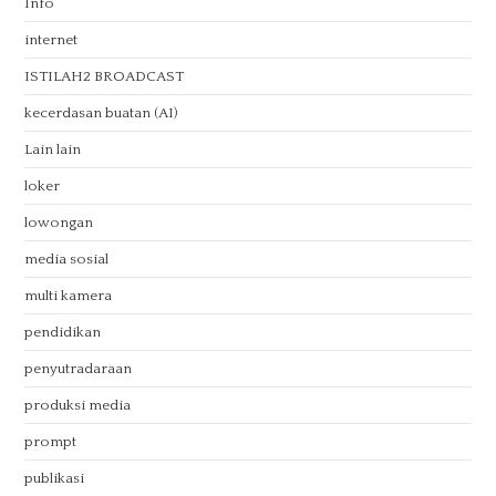
Info
internet
ISTILAH2 BROADCAST
kecerdasan buatan (AI)
Lain lain
loker
lowongan
media sosial
multi kamera
pendidikan
penyutradaraan
produksi media
prompt
publikasi