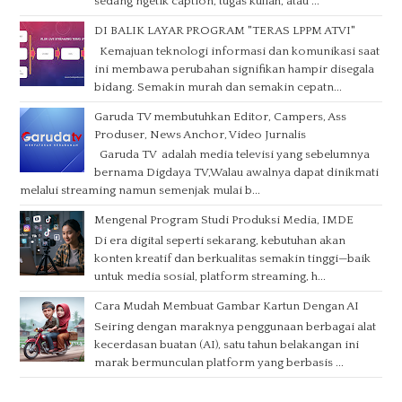
sedang ngetik caption, tugas kuliah, atau ...
DI BALIK LAYAR PROGRAM "TERAS LPPM ATVI"
Kemajuan teknologi informasi dan komunikasi saat
ini membawa perubahan signifikan hampir disegala
bidang. Semakin murah dan semakin cepatn...
Garuda TV membutuhkan Editor, Campers, Ass
Produser, News Anchor, Video Jurnalis
Garuda TV adalah media televisi yang sebelumnya
bernama Digdaya TV,Walau awalnya dapat dinikmati
melalui streaming namun semenjak mulai b...
Mengenal Program Studi Produksi Media, IMDE
Di era digital seperti sekarang, kebutuhan akan
konten kreatif dan berkualitas semakin tinggi—baik
untuk media sosial, platform streaming, h...
Cara Mudah Membuat Gambar Kartun Dengan AI
Seiring dengan maraknya penggunaan berbagai alat
kecerdasan buatan (AI), satu tahun belakangan ini
marak bermunculan platform yang berbasis ...