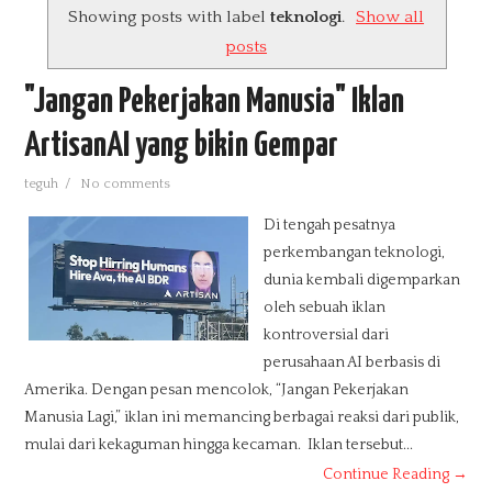
Showing posts with label
teknologi
.
Show all
PRODUKSI TV
posts
INFO TEKNOLOGI
"Jangan Pekerjakan Manusia" Iklan
ArtisanAI yang bikin Gempar
TUTORIAL
teguh
/
No comments
PENDIDIKAN
Di tengah pesatnya
TIPS N TRIK
perkembangan teknologi,
dunia kembali digemparkan
DOWNLOAD
oleh sebuah iklan
kontroversial dari
MEDIA SOSIAL
perusahaan AI berbasis di
Amerika. Dengan pesan mencolok, “Jangan Pekerjakan
Manusia Lagi,” iklan ini memancing berbagai reaksi dari publik,
INFO LOKER
mulai dari kekaguman hingga kecaman. Iklan tersebut...
E-BOOK
Continue Reading →