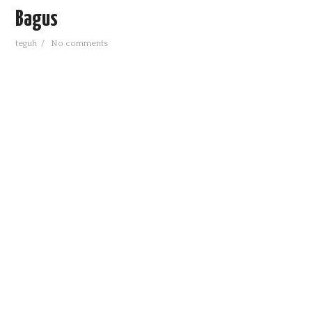
PRODUKSI TV
Bagus
INFO TEKNOLOGI
teguh
/
No comments
TUTORIAL
PENDIDIKAN
TIPS N TRIK
DOWNLOAD
MEDIA SOSIAL
INFO LOKER
E-BOOK