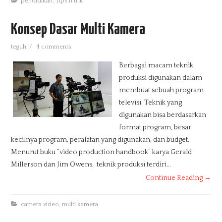
pendidikan
,
Tips n trik
Konsep Dasar Multi Kamera
teguh
/
4 comments
Berbagai macam teknik
produksi digunakan dalam
membuat sebuah program
televisi. Teknik yang
digunakan bisa berdasarkan
format program, besar
kecilnya program, peralatan yang digunakan, dan budget.
Menurut buku “video production handbook” karya Gerald
Millerson dan Jim Owens, teknik produksi terdiri...
Continue Reading →
camera video
,
multi kamera