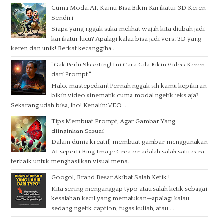
Cuma Modal AI, Kamu Bisa Bikin Karikatur 3D Keren
Sendiri
Siapa yang nggak suka melihat wajah kita diubah jadi
karikatur lucu? Apalagi kalau bisa jadi versi 3D yang
keren dan unik! Berkat kecanggiha...
“Gak Perlu Shooting! Ini Cara Gila Bikin Video Keren
dari Prompt "
Halo, mastepedian! Pernah nggak sih kamu kepikiran
bikin video sinematik cuma modal ngetik teks aja?
Sekarang udah bisa, lho! Kenalin: VEO ...
Tips Membuat Prompt, Agar Gambar Yang
diinginkan Sesuai
Dalam dunia kreatif, membuat gambar menggunakan
AI seperti Bing Image Creator adalah salah satu cara
terbaik untuk menghasilkan visual mena...
Googol, Brand Besar Akibat Salah Ketik !
Kita sering menganggap typo atau salah ketik sebagai
kesalahan kecil yang memalukan—apalagi kalau
sedang ngetik caption, tugas kuliah, atau ...