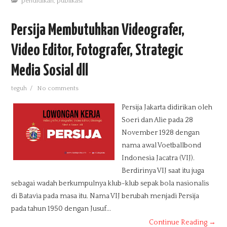
pendidikan
,
publikasi
Persija Membutuhkan Videografer,
Video Editor, Fotografer, Strategic
Media Sosial dll
teguh
/
No comments
Persija Jakarta didirikan oleh
Soeri dan Alie pada 28
November 1928 dengan
nama awal Voetballbond
Indonesia Jacatra (VIJ).
Berdirinya VIJ saat itu juga
sebagai wadah berkumpulnya klub-klub sepak bola nasionalis
di Batavia pada masa itu. Nama VIJ berubah menjadi Persija
pada tahun 1950 dengan Jusuf...
Continue Reading →