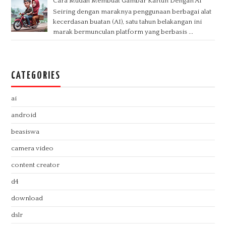
Cara Mudah Membuat Gambar Kartun Dengan AI
Seiring dengan maraknya penggunaan berbagai alat
kecerdasan buatan (AI), satu tahun belakangan ini
marak bermunculan platform yang berbasis ...
CATEGORIES
ai
android
beasiswa
camera video
content creator
d4
download
dslr