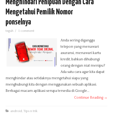
Menghindari Penipuan Dengan Cara
PRODUKSI TV
Mengetahui Pemilik Nomor
INFO TEKNOLOGI
ponselnya
teguh
/
1 comment
TUTORIAL
Anda sering diganggu
PENDIDIKAN
telepon yang menawari
asuransi, menawari kartu
TIPS N TRIK
kredit, bahkan dihubungi
orang dengan niat menipu?
DOWNLOAD
Ada satu cara agar kita dapat
menghindar atau setidaknya mengetahui siapa yang
MEDIA SOSIAL
menghubungi kita dengan menggunakan sebuah aplikasi.
Berbagai macam aplikasi serupa tersedia di Google...
INFO LOKER
Continue Reading →
E-BOOK
android
,
Tips n trik