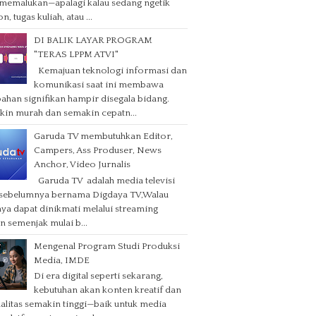
memalukan—apalagi kalau sedang ngetik
n, tugas kuliah, atau ...
DI BALIK LAYAR PROGRAM
"TERAS LPPM ATVI"
Kemajuan teknologi informasi dan
komunikasi saat ini membawa
ahan signifikan hampir disegala bidang.
in murah dan semakin cepatn...
Garuda TV membutuhkan Editor,
Campers, Ass Produser, News
Anchor, Video Jurnalis
Garuda TV adalah media televisi
 sebelumnya bernama Digdaya TV,Walau
ya dapat dinikmati melalui streaming
 semenjak mulai b...
Mengenal Program Studi Produksi
Media, IMDE
Di era digital seperti sekarang,
kebutuhan akan konten kreatif dan
alitas semakin tinggi—baik untuk media