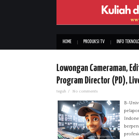
HOME
PRODUKSI TV
INFO TEKNOLO
Lowongan Cameraman, Edit
Program Director (PD), Li
teguh
/
No comments
B-Univ
pelapor
Indones
berpen
profesi