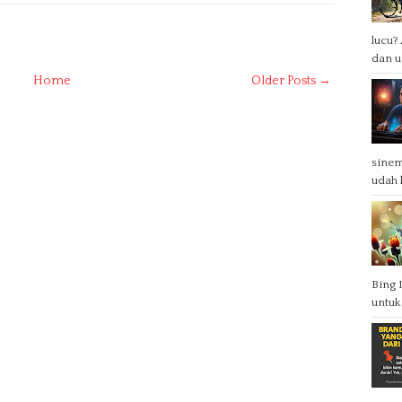
lucu?
dan u
Home
Older Posts →
sinem
udah b
Bing 
untuk