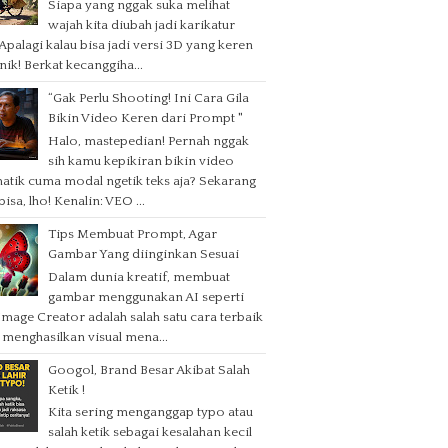
Siapa yang nggak suka melihat
wajah kita diubah jadi karikatur
 Apalagi kalau bisa jadi versi 3D yang keren
nik! Berkat kecanggiha...
“Gak Perlu Shooting! Ini Cara Gila
Bikin Video Keren dari Prompt "
Halo, mastepedian! Pernah nggak
sih kamu kepikiran bikin video
atik cuma modal ngetik teks aja? Sekarang
isa, lho! Kenalin: VEO ...
Tips Membuat Prompt, Agar
Gambar Yang diinginkan Sesuai
Dalam dunia kreatif, membuat
gambar menggunakan AI seperti
Image Creator adalah salah satu cara terbaik
 menghasilkan visual mena...
Googol, Brand Besar Akibat Salah
Ketik !
Kita sering menganggap typo atau
salah ketik sebagai kesalahan kecil