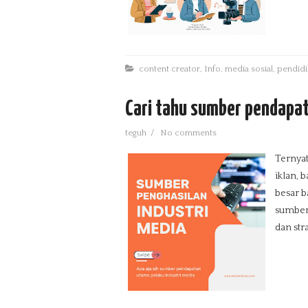
content creator
,
Info
,
media sosial
,
pendidi
Cari tahu sumber pendapat
teguh
/
No comments
Ternyat
iklan, 
besar b
sumber 
dan str