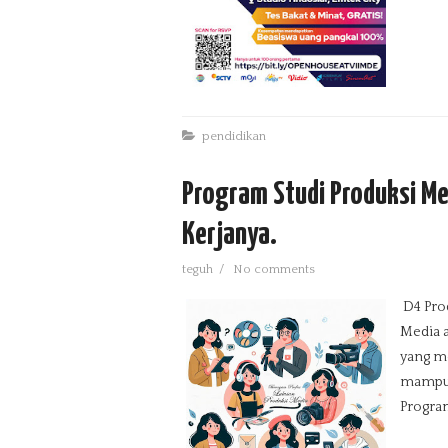
pendidikan
Program Studi Produksi Me
Kerjanya.
teguh
/
No comments
D4 Pro
Media a
yang me
mampu b
Program