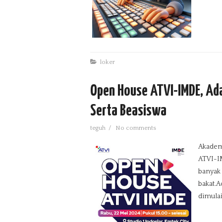
loker
Open House ATVI-IMDE, Ada
Serta Beasiswa
teguh
/
No comments
Akadem
ATVI-I
banyak 
bakat.A
dimulai