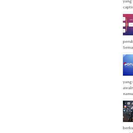
yang 
captio
perub
Semak
yang
awaln
namun
berku