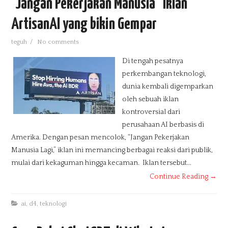
"Jangan Pekerjakan Manusia" Iklan
PRODUKSI TV
ArtisanAI yang bikin Gempar
INFO TEKNOLOGI
teguh
/
No comments
Di tengah pesatnya
TUTORIAL
perkembangan teknologi,
dunia kembali digemparkan
PENDIDIKAN
oleh sebuah iklan
kontroversial dari
TIPS N TRIK
perusahaan AI berbasis di
Amerika. Dengan pesan mencolok, “Jangan Pekerjakan
DOWNLOAD
Manusia Lagi,” iklan ini memancing berbagai reaksi dari publik,
mulai dari kekaguman hingga kecaman. Iklan tersebut...
MEDIA SOSIAL
Continue Reading →
INFO LOKER
ai
,
d4
,
teknologi
E-BOOK