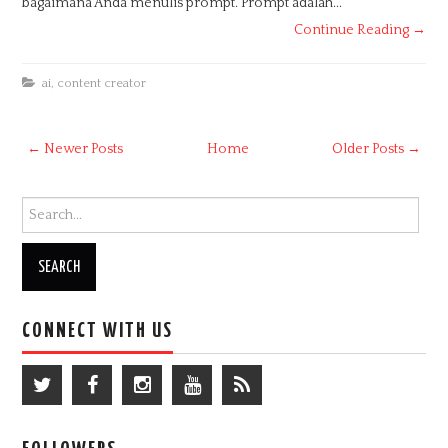
bagaimana Anda menulis prompt. Prompt adalah...
Continue Reading →
ai
,
content creator
← Newer Posts
Home
Older Posts →
Search for:
CONNECT WITH US