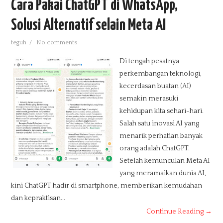
Cara Pakai ChatGPT di WhatsApp,
Solusi Alternatif selain Meta AI
teguh
/
No comments
Di tengah pesatnya
perkembangan teknologi,
kecerdasan buatan (AI)
semakin merasuki
kehidupan kita sehari-hari.
Salah satu inovasi AI yang
menarik perhatian banyak
orang adalah ChatGPT.
Setelah kemunculan Meta AI
yang meramaikan dunia AI,
kini ChatGPT hadir di smartphone, memberikan kemudahan
dan kepraktisan...
Continue Reading →