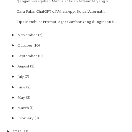
"Jangan Pekerjakan Manusia" Iklan ArtisanAI yang b...
Cara Pakai ChatGPT di WhatsApp, Solusi Alternatif ...
Tips Membuat Prompt, Agar Gambar Yang diinginkan S...
►
November
(7)
►
October
(10)
►
September
(5)
►
August
(3)
►
July
(7)
►
June
(2)
►
May
(3)
►
March
(1)
►
February
(3)
►
2023
(21)