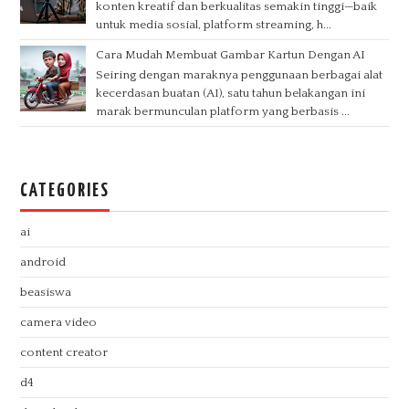
konten kreatif dan berkualitas semakin tinggi—baik
untuk media sosial, platform streaming, h...
Cara Mudah Membuat Gambar Kartun Dengan AI
Seiring dengan maraknya penggunaan berbagai alat
kecerdasan buatan (AI), satu tahun belakangan ini
marak bermunculan platform yang berbasis ...
CATEGORIES
ai
android
beasiswa
camera video
content creator
d4