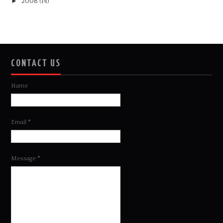
►
2008
(14)
CONTACT US
Name
Email
*
Message
*