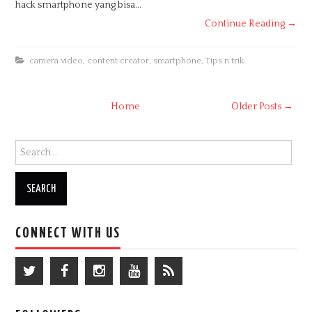
hack smartphone yang bisa...
Continue Reading →
camera video
,
content creator
,
smartphone
,
Tips n trik
Home
Older Posts →
Search for:
CONNECT WITH US