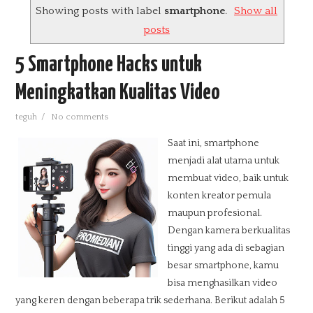
Showing posts with label
smartphone
.
Show all
PRODUKSI TV
posts
INFO TEKNOLOGI
5 Smartphone Hacks untuk
Meningkatkan Kualitas Video
TUTORIAL
teguh
/
No comments
PENDIDIKAN
Saat ini, smartphone
TIPS N TRIK
menjadi alat utama untuk
membuat video, baik untuk
DOWNLOAD
konten kreator pemula
maupun profesional.
MEDIA SOSIAL
Dengan kamera berkualitas
tinggi yang ada di sebagian
besar smartphone, kamu
INFO LOKER
bisa menghasilkan video
yang keren dengan beberapa trik sederhana. Berikut adalah 5
E-BOOK