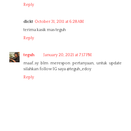
Reply
dickt
October 31, 2011 at 6:28 AM
terima kasik mas teguh
Reply
teguh
January 20, 2021 at 7:17 PM
maaf..sy blm merespon pertanyaan, untuk update
silahkan follow IG saya @teguh_edoy
Reply