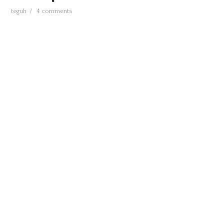
PRODUKSI TV
teguh
/
4 comments
INFO TEKNOLOGI
TUTORIAL
PENDIDIKAN
TIPS N TRIK
DOWNLOAD
MEDIA SOSIAL
INFO LOKER
E-BOOK