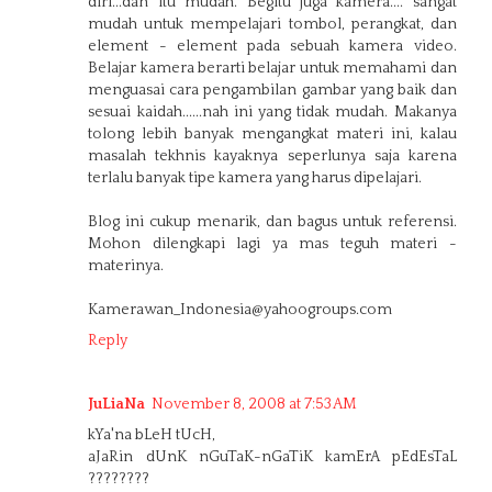
diri...dan itu mudah. Begitu juga kamera.... sangat
mudah untuk mempelajari tombol, perangkat, dan
element - element pada sebuah kamera video.
Belajar kamera berarti belajar untuk memahami dan
menguasai cara pengambilan gambar yang baik dan
sesuai kaidah......nah ini yang tidak mudah. Makanya
tolong lebih banyak mengangkat materi ini, kalau
masalah tekhnis kayaknya seperlunya saja karena
terlalu banyak tipe kamera yang harus dipelajari.
Blog ini cukup menarik, dan bagus untuk referensi.
Mohon dilengkapi lagi ya mas teguh materi -
materinya.
Kamerawan_Indonesia@yahoogroups.com
Reply
JuLiaNa
November 8, 2008 at 7:53 AM
kYa'na bLeH tUcH,
aJaRin dUnK nGuTaK-nGaTiK kamErA pEdEsTaL
????????