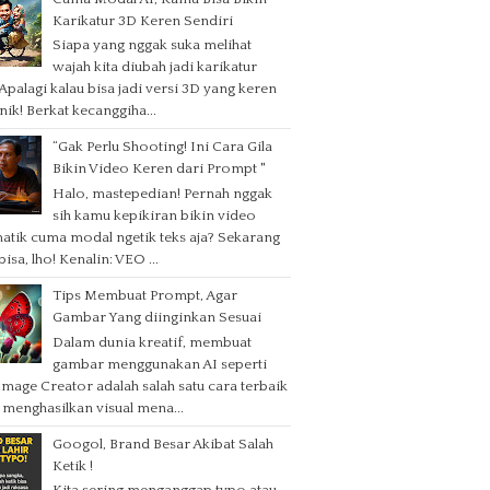
Karikatur 3D Keren Sendiri
Siapa yang nggak suka melihat
wajah kita diubah jadi karikatur
 Apalagi kalau bisa jadi versi 3D yang keren
nik! Berkat kecanggiha...
“Gak Perlu Shooting! Ini Cara Gila
Bikin Video Keren dari Prompt "
Halo, mastepedian! Pernah nggak
sih kamu kepikiran bikin video
atik cuma modal ngetik teks aja? Sekarang
isa, lho! Kenalin: VEO ...
Tips Membuat Prompt, Agar
Gambar Yang diinginkan Sesuai
Dalam dunia kreatif, membuat
gambar menggunakan AI seperti
Image Creator adalah salah satu cara terbaik
 menghasilkan visual mena...
Googol, Brand Besar Akibat Salah
Ketik !