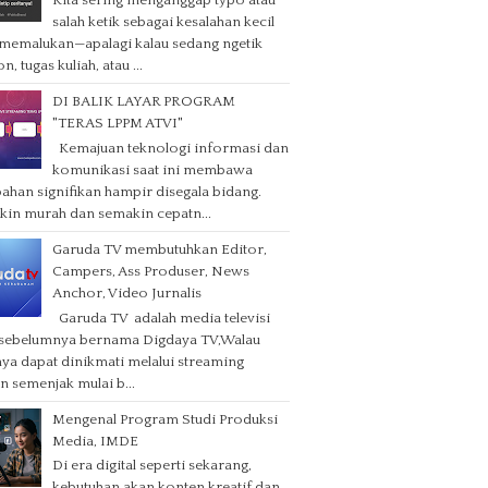
Kita sering menganggap typo atau
salah ketik sebagai kesalahan kecil
memalukan—apalagi kalau sedang ngetik
n, tugas kuliah, atau ...
DI BALIK LAYAR PROGRAM
"TERAS LPPM ATVI"
Kemajuan teknologi informasi dan
komunikasi saat ini membawa
ahan signifikan hampir disegala bidang.
in murah dan semakin cepatn...
Garuda TV membutuhkan Editor,
Campers, Ass Produser, News
Anchor, Video Jurnalis
Garuda TV adalah media televisi
 sebelumnya bernama Digdaya TV,Walau
ya dapat dinikmati melalui streaming
 semenjak mulai b...
Mengenal Program Studi Produksi
Media, IMDE
Di era digital seperti sekarang,
kebutuhan akan konten kreatif dan