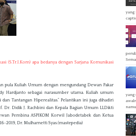
yang 
captio
perub
Semak
si (S.Tr.I.Kom) apa bedanya dengan Sarjana Komunikasi 
kan pula Kuliah Umum dengan mengundang Dewan Pakar 
dy Hardjanto sebagai narasumber utama. Kuliah umum 
yang
dan Tantangan Hiperealitas.” Pelantikan ini juga dihadiri 
awaln
namun
f. Dr. Didik J. Rachbini dan Kepala Bagian Umum LLDikti 
., Dewan Pembina ASPIKOM Korwil Jabodetabek dan Ketua 
6-2019, Dr. Mulharnetti Syas.(mastepedia)